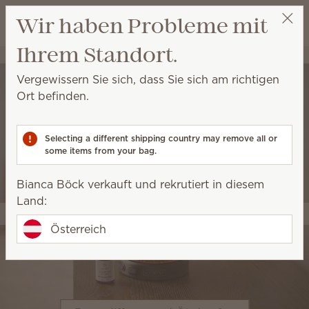
Warenkorb a
Wir haben Probleme mit
Wunschliste
Ihrem Standort.
Bianca Böck
Einen Prämien-Link anfordern
Vergewissern Sie sich, dass Sie sich am richtigen
Ort befinden.
Selecting a different shipping country may remove all or
some items from your bag.
Bianca Böck verkauft und rekrutiert in diesem
Land:
Österreich