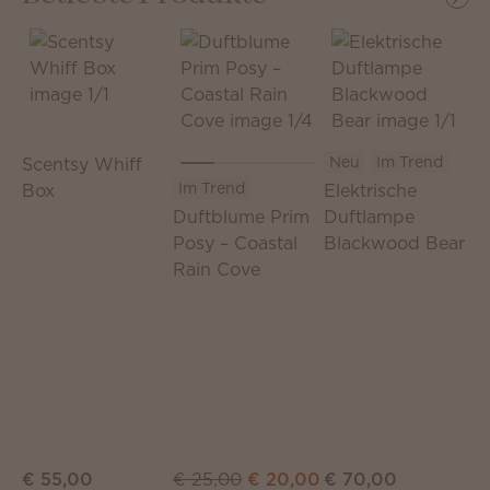
I
Neu
Im Trend
Scentsy Whiff
W
Im Trend
Box
Elektrische
P
Duftblume Prim
Duftlampe
C
Posy – Coastal
Blackwood Bear
Rain Cove
€
€ 55,00
€ 25,00
€ 20,00
€ 70,00
(